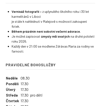
SVÁTOSTI
Vernisáž fotografií
–
z uplynulého školního roku i 30 let
Křest
karmelitánů v Liboci
je stále k nahlédnutí v Malejově s možností zakoupení
Biřmování
fotek.
Během prázdnin není sobotní večerní adorace.
Eucharistie
Je možné zapisovat
úmysly mší svatých
na druhé pololetí
roku 2026.
Manželství
Každý den v 21:00 se modleme Zdrávas Maria za rodiny ve
farnosti.
Smíření
Pomazání nemocných
PRAVIDELNÉ BOHOSLUŽBY
Pohřební obřady
Neděle
08.30
FARNOST
Pondělí
17.30
Úterý
17.30
Farní centrum Malejov
Středa
17.30
pro děti
Čtvrtek
17.30
Farní knihovna