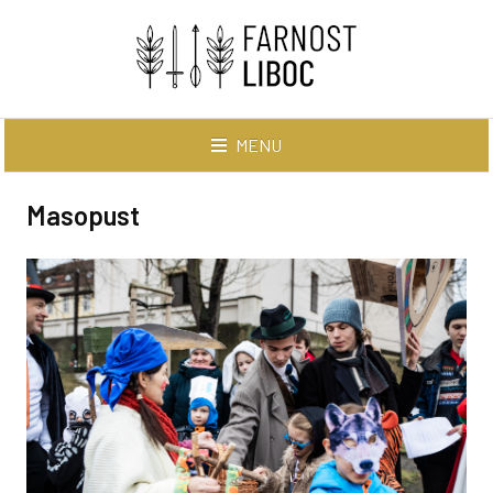
MENU
AKTUÁLNĚ
Masopust
BOHOSLUŽBY
V tomto týdnu
Záznamy na YouTube
Slovo pro rodiny
AKTIVITY