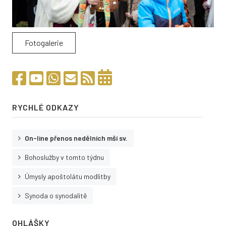
Kalendář akcí
Přehled na celý rok
Fotogalerie
Farní kavárna
Společenství
Pravidelné aktivity
Výuka náboženství
RYCHLÉ ODKAZY
Kurzy Alfa
On-line přenos nedělních mší sv.
Ministranti
Bohoslužby v tomto týdnu
Hudba ve farnosti
Úmysly apoštolátu modlitby
Karmelitánský třetí řád
Synoda o synodalitě
Farní tábor
OHLÁŠKY