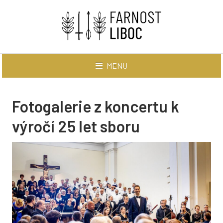
MENU
AKTUÁLNĚ
Fotogalerie z koncertu k
BOHOSLUŽBY
výročí 25 let sboru
V tomto týdnu
Záznamy na YouTube
Slovo pro rodiny
AKTIVITY