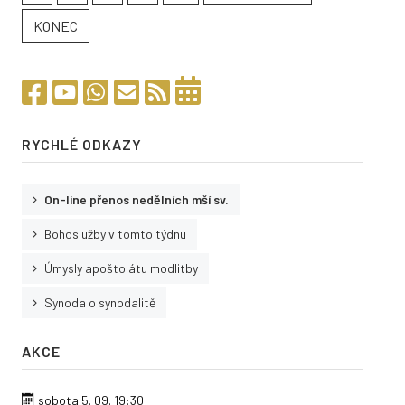
KONEC
RYCHLÉ ODKAZY
On-line přenos nedělních mší sv.
Bohoslužby v tomto týdnu
Úmysly apoštolátu modlitby
Synoda o synodalitě
AKCE
sobota 5. 09.
19:30