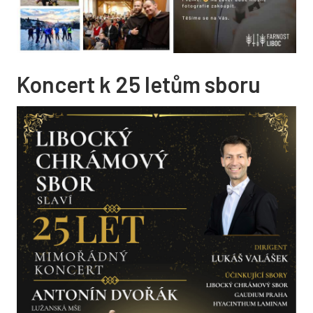
SVÁTOSTI
Křest
Biřmování
Koncert k 25 letům sboru
Eucharistie
Manželství
Smíření
Pomazání nemocných
Pohřební obřady
FARNOST
Farní centrum Malejov
Farní knihovna