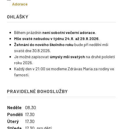
Adorace
OHLÁŠKY
Během prázdnin
není sobotní večerní adorace
.
Mše svaté nebudou v týdnu 24.8. až 29.8.2026.
Ž
ehnání do nového školního roku
bude při nedělní mši
svaté dne 30.8.2026.
Je možné zapisovat
úmysly mší svatých
na druhé pololetí
roku 2026.
Každý den v 21:00 se modleme Zdrávas Maria za rodiny ve
farnosti.
PRAVIDELNÉ BOHOSLUŽBY
Neděle
08.30
Pondělí
17.30
Úterý
17.30
Středa
17.30
pro děti