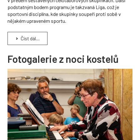
v předem sestavených celotáborových skupinkách. Další
podstatným bodem programu je takzvaná Liga, což je
sportovní disciplína, kde skupinky soupeří proti sobě v
nějakém upraveném sportu.
Číst dál...
Fotogalerie z noci kostelů